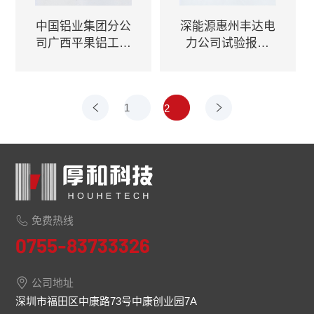
中国铝业集团分公
深能源惠州丰达电
司广西平果铝工业
力公司试验报告
试验综合报告
（2008）
（2011）
上一
1
下一
2
页
页
免费热线
0755-83733326
公司地址
深圳市福田区中康路73号中康创业园7A